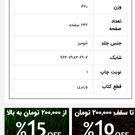
وزن
360
تعداد
232 صفحه
صفحه
جنس جلد
شومیز
شابک
964-7983-69-7
نوبت چاپ
1
قطع کتاب
وزیری