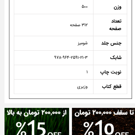
وزن
500
تعداد
312 صفحه
صفحه
جنس جلد
شومیز
شابک
978-964-2591-21-3
نوبت چاپ
1
قطع کتاب
وزیری