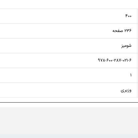
400
236 صفحه
شومیز
978-600-287-021-6
1
وزیری