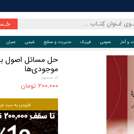
جُـس
ت و آمار
عمومی
فیزیک
مدیریت و صنایع
شیمی
عمران
حل مسائل اصول برنا
موجودی‌ها
کد محصول:
۲۰۰,۰۰۰ تومان
افزودن به سبد خر