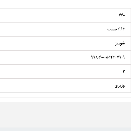
660
464 صفحه
شومیز
978-600-5442-77-9
2
وزیری