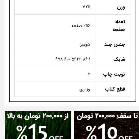
وزن
375
تعداد
256 صفحه
صفحه
جنس جلد
شومیز
شابک
978-600-5442-86-1
نوبت چاپ
2
قطع کتاب
وزیری