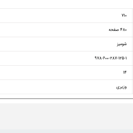
710
480 صفحه
شومیز
978-600-287-125-1
14
وزیری