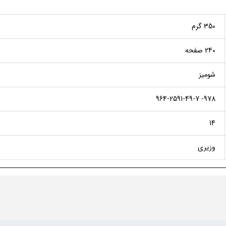
350 گرم
240 صفحه
شومیز
978- 964-2591-49-7
14
وزیری