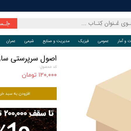
جُـس
ت و آمار
عمومی
فیزیک
مدیریت و صنایع
شیمی
عمران
اصول سرپرستی ساز
کد محصول:
۱۲۰,۰۰۰ تومان
افزودن به سبد خر