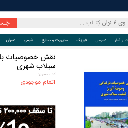
جُـس
ت و آمار
عمومی
فیزیک
مدیریت و صنایع
شیمی
عمران
نقش خصوصیات بارن
سیلاب شهری
کد محصول:
اتمام موجودی