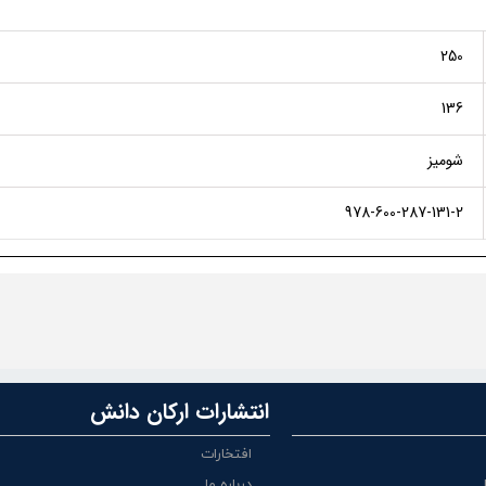
250
136
شومیز
978-600-287-131-2
انتشارات ارکان دانش
افتخارات
درباره ما