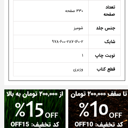
تعداد
330 صفحه
صفحه
جنس جلد
شومیز
شابک
978-600-287-160-2
نوبت چاپ
1
قطع کتاب
وزیری