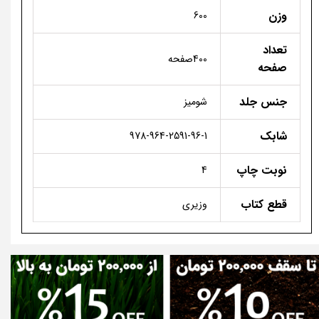
وزن
600
تعداد
400صفحه
صفحه
جنس جلد
شومیز
شابک
978-964-2591-96-1
نوبت چاپ
4
قطع کتاب
وزیری