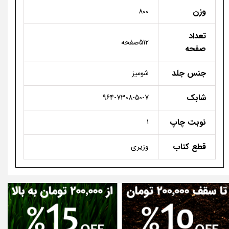
وزن
800
تعداد
512صفحه
صفحه
جنس جلد
شومیز
شابک
964-7308-50-7
نوبت چاپ
1
قطع کتاب
وزیری