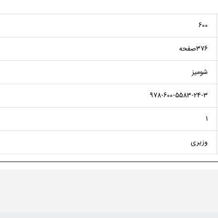
600
376صفحه
شومیز
978-600-5583-24-3
1
وزیری