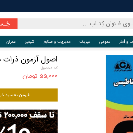
جُـس
ت و آمار
عمومی
فیزیک
مدیریت و صنایع
شیمی
عمران
اصول آزمون ذرات 
کد محصول:
۵۵,۰۰۰ تومان
افزودن به سبد خر