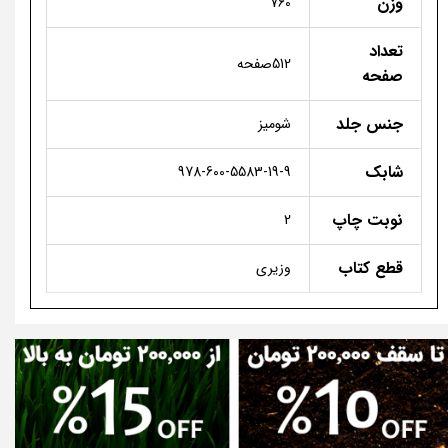
وزن
760
تعداد
512صفحه
صفحه
جنس جلد
شومیز
شابک
978-600-5583-19-9
نوبت چاپ
2
قطع کتاب
وزیری