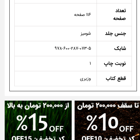
تعداد
116 صفحه
صفحه
جنس جلد
شومیز
شابک
978-600-287-073-5
نوبت چاپ
1
قطع کتاب
وزیری