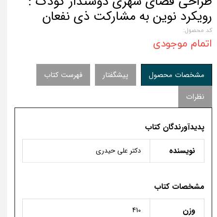
طراحی فضای شهری دوستدار کودک :
رویکرد نوین به مشارکت ذی نفعان
کد محصول:
اتمام موجودی
مشخصات محصول
پیشگفتار
فهرست کتاب
نظرات
پدیدآورندگان کتاب
نویسنده
دکتر علی حیدری
مشخصات کتاب
وزن
410