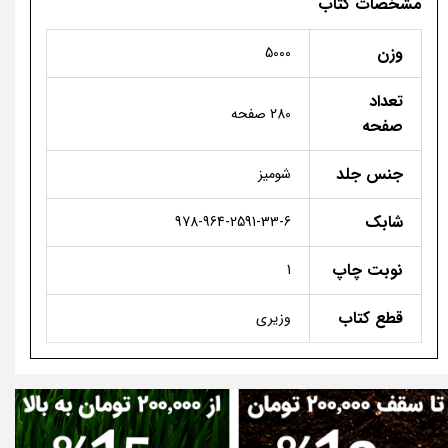
مشخصات کتاب
وزن
5000
تعداد
280 صفحه
صفحه
جنس جلد
شومیز
شابک
978-964-2591-33-6
نوبت چاپ
1
قطع کتاب
وزیری