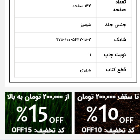
تعداد
132 صفحه
صفحه
جنس جلد
شومیز
شابک
978-600-5442-18-2
نوبت چاپ
1
قطع کتاب
وزیری