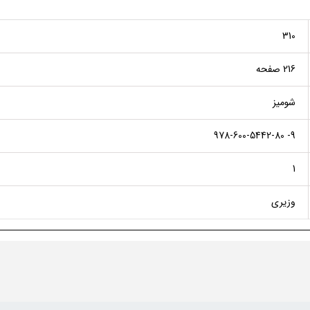
310
216 صفحه
شومیز
9- 978-600-5442-80
1
وزیری