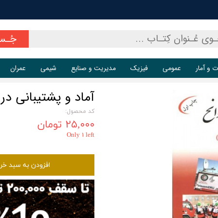
جُـس
ت و آمار
عمومی
فیزیک
مدیریت و صنایع
شیمی
عمران
آماد و پشتیبانی در
کد محصول:
۲۵,۰۰۰ تومان
Only ۱ left
افزودن به سبد خر