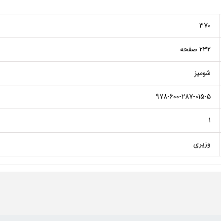
370
232 صفحه
شومیز
978-600-287-015-5
1
وزیری