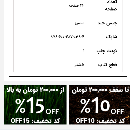
تعداد
24 صفحه
صفحه
جنس جلد
شومیز
شابک
978-600-287-038-4
نوبت چاپ
1
قطع کتاب
خشتی