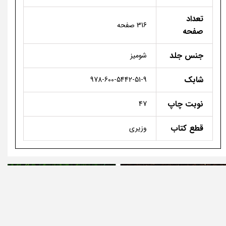
تعداد
316 صفحه
صفحه
جنس جلد
شومیز
شابک
978-600-5442-51-9
نوبت چاپ
47
قطع کتاب
وزیری