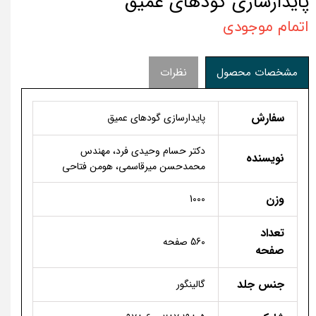
پایدارسازی گودهای عمیق
اتمام موجودی
مشخصات محصول
نظرات
سفارش
پایدارسازی گودهای عمیق
دکتر حسام وحیدی فرد، مهندس
نویسنده
محمدحسن میرقاسمی، هومن فتاحی
وزن
1000
تعداد
560 صفحه
صفحه
جنس جلد
گالینگور