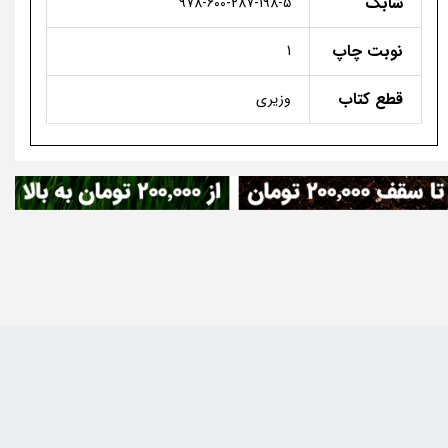
شابک
978-600-287-198-5
نوبت چاپ
1
قطع کتاب
وزیری