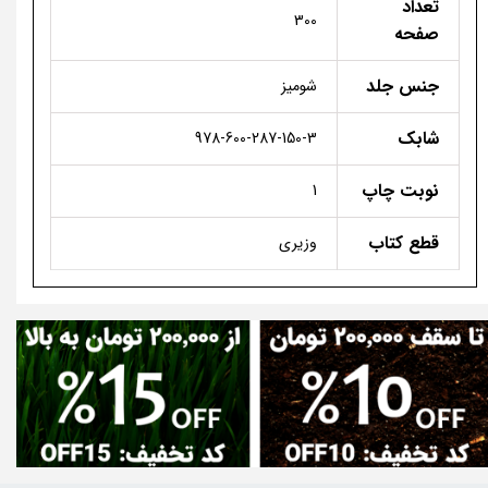
تعداد
300
صفحه
جنس جلد
شومیز
شابک
978-600-287-150-3
نوبت چاپ
1
قطع کتاب
وزیری