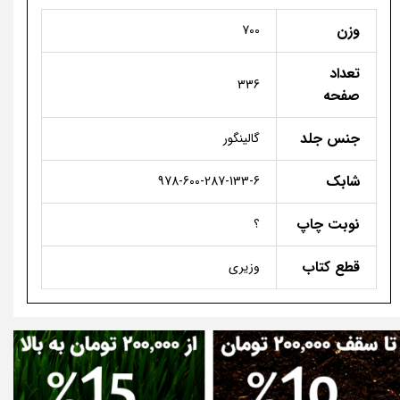
وزن
700
تعداد
336
صفحه
جنس جلد
گالینگور
شابک
978-600-287-133-6
نوبت چاپ
؟
قطع کتاب
وزیری