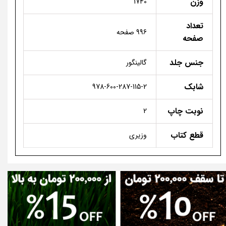
وزن
1740
تعداد
996 صفحه
صفحه
جنس جلد
گالینگور
شابک
978-600-287-115-2
نوبت چاپ
2
قطع کتاب
وزیری