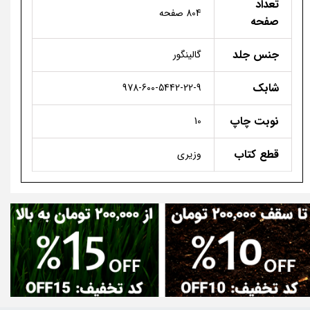
تعداد
804 صفحه
صفحه
جنس جلد
گالینگور
شابک
978-600-5442-22-9
نوبت چاپ
10
قطع کتاب
وزیری