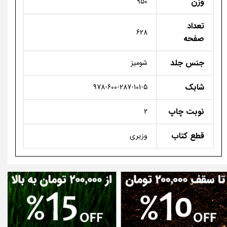
وزن
950
تعداد
628
صفحه
جنس جلد
شومیز
شابک
978-600-287-101-5
نوبت چاپ
2
قطع کتاب
وزیری