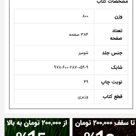
مشخصات کتاب
وزن
800
تعداد
384 صفحه
صفحه
جنس جلد
شومیز
شابک
978-600-287-059-9
نوبت چاپ
49
قطع کتاب
وزیری