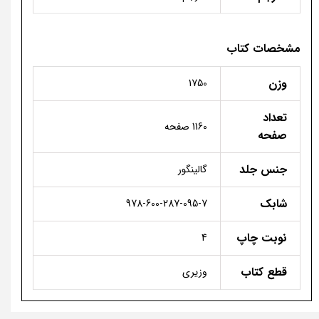
مشخصات کتاب
وزن
1750
تعداد
1160 صفحه
صفحه
جنس جلد
گالینگور
شابک
978-600-287-095-7
نوبت چاپ
4
قطع کتاب
وزیری