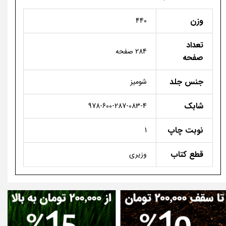
وزن
440
تعداد
284 صفحه
صفحه
جنس جلد
شومیز
شابک
978-600-287-083-4
نوبت چاپ
1
قطع کتاب
وزیری