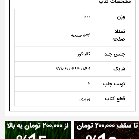
مشخصات کتاب
وزن
1000
تعداد
576 صفحه
صفحه
جنس جلد
گالینگور
شابک
978-600-287-084-1
نوبت چاپ
2
قطع کتاب
وزیری