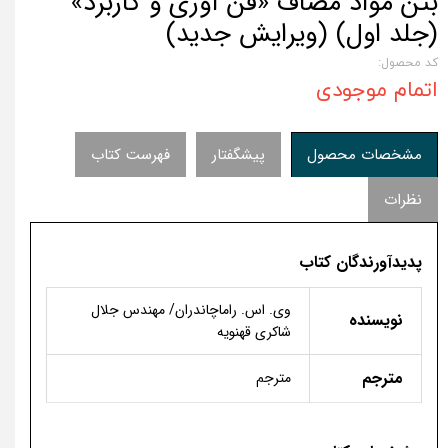
بتن مواد مضاف «فن آوری و کاربرد»
(جلد اول) (ویرایش جدید)
کد محصول:
اتمام موجودی
مشخصات محصول
پیشگفتار
فهرست کتاب
نظرات
پدیدآورندگان کتاب
وی. اس. راماچاندران/ مهندس جلال
نویسنده
شاکری قهنویه
مترجم
مترجم