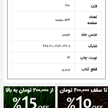
وزن
780
تعداد
524 صفحه
صفحه
جنس جلد
شومیز
شابک
978-600-287-027-8
نوبت چاپ
13
قطع کتاب
وزیری