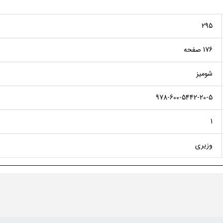
295
176 صفحه
شومیز
978-600-5442-20-5
1
وزیری