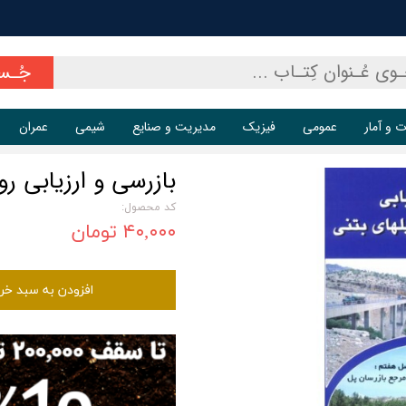
جُـس
ت و آمار
عمومی
فیزیک
مدیریت و صنایع
شیمی
عمران
بازرسی و ارزیابی رو
کد محصول:
۴۰,۰۰۰ تومان
افزودن به سبد خر