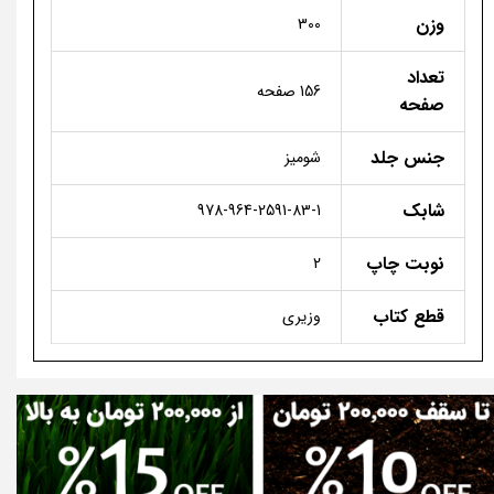
وزن
300
تعداد
156 صفحه
صفحه
جنس جلد
شومیز
شابک
978-964-2591-83-1
نوبت چاپ
2
قطع کتاب
وزیری