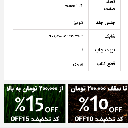
تعداد
432 صفحه
صفحه
جنس جلد
شومیز
شابک
978-600-5442-37-3
نوبت چاپ
1
قطع کتاب
وزیری