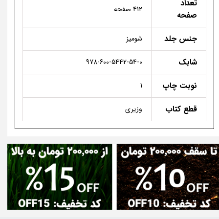
تعداد
412 صفحه
صفحه
جنس جلد
شومیز
شابک
978-600-5442-54-0
نوبت چاپ
1
قطع کتاب
وزیری