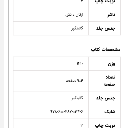
نوبت چاپ
3
ناشر
ارکان دانش
جنس جلد
گالینگور
مشخصات کتاب
وزن
1410
تعداد
904 صفحه
صفحه
جنس جلد
گالینگور
شابک
978-600-287-034-6
نوبت چاپ
3