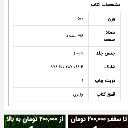
مشخصات کتاب
وزن
500
تعداد
316 صفحه
صفحه
جنس جلد
شومیز
شابک
978-600-287-096-4
نوبت چاپ
1
قطع کتاب
وزیری