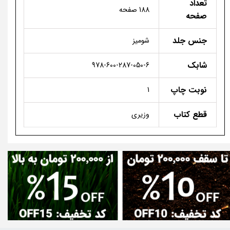
تعداد
188 صفحه
صفحه
جنس جلد
شومیز
شابک
978-600-287-050-6
نوبت چاپ
1
قطع کتاب
وزیری