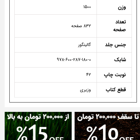
وزن
1500
تعداد
832 صفحه
صفحه
جنس جلد
گالینگور
شابک
978-600-287-180-0
نوبت چاپ
42
قطع کتاب
وزیری