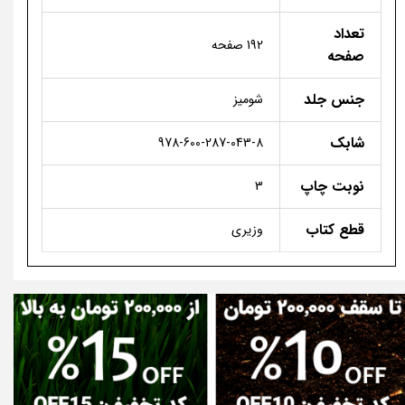
تعداد
192 صفحه
صفحه
جنس جلد
شومیز
شابک
978-600-287-043-8
نوبت چاپ
3
قطع کتاب
وزیری