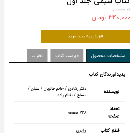
کتاب شیمی جلد اول
کد محصول:
۳۴۰,۰۰۰ تومان
افزودن به سبد خرید
مشخصات محصول
فهرست کتاب
نظرات
پدیدآورندگان کتاب
دکترارشادی / خانم طالبیان / علیان /
نویسنده
مساح / نظام زاده
تعداد
728 صفحه
صفحه
قطع کتاب
وزیری