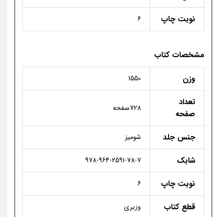
نوبت چاپ
6
مشخصات کتاب
وزن
1550
تعداد
728صفحه
صفحه
جنس جلد
شومیز
شابک
978-964-2591-78-7
نوبت چاپ
6
قطع کتاب
وزیری