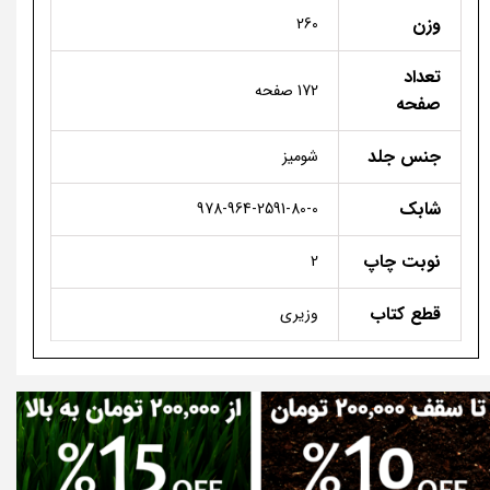
وزن
260
تعداد
172 صفحه
صفحه
جنس جلد
شومیز
شابک
978-964-2591-80-0
نوبت چاپ
2
قطع کتاب
وزیری