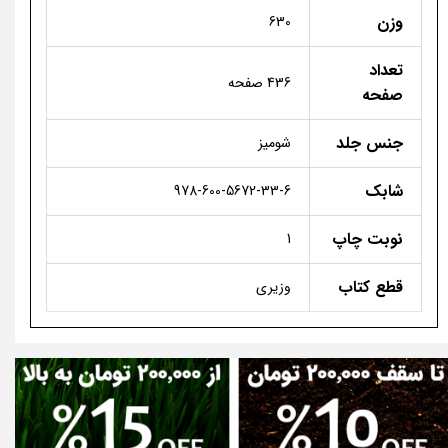
وزن
630
تعداد
436 صفحه
صفحه
جنس جلد
شومیز
شابک
978-600-5672-33-6
نوبت چاپ
1
قطع کتاب
وزیری