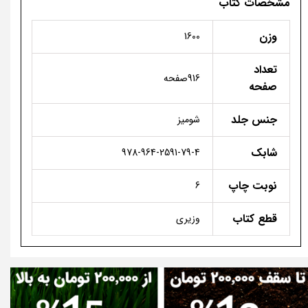
مشخصات کتاب
وزن
1600
تعداد
916صفحه
صفحه
جنس جلد
شومیز
شابک
978-964-2591-79-4
نوبت چاپ
6
قطع کتاب
وزیری