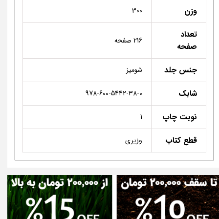
وزن
300
تعداد
216 صفحه
صفحه
جنس جلد
شومیز
شابک
978-600-5442-38-0
نوبت چاپ
1
قطع کتاب
وزیری