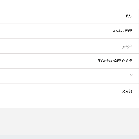
480
324 صفحه
شومیز
978-600-5442-01-4
2
وزیری