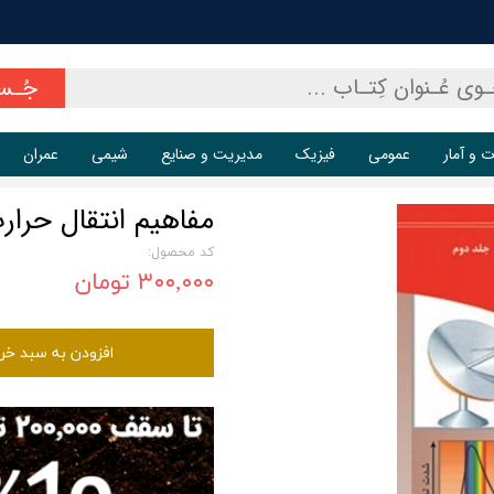
جُـس
ت و آمار
عمومی
فیزیک
مدیریت و صنایع
شیمی
عمران
مفاهیم انتقال حرار
کد محصول:
۳۰۰,۰۰۰ تومان
افزودن به سبد خر