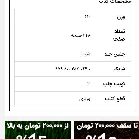
مشخصات کتاب
وزن
610
تعداد
428 صفحه
صفحه
جنس جلد
شومیز
شابک
978-600-287-094-0
نوبت چاپ
3
قطع کتاب
وزیری