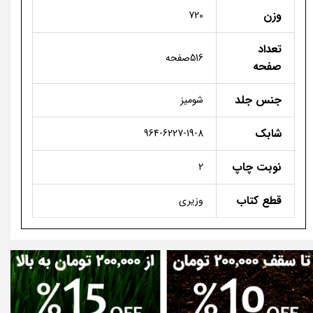
وزن
720
تعداد
516صفحه
صفحه
جنس جلد
شومیز
شابک
964-6227-19-8
نوبت چاپ
2
قطع کتاب
وزیری