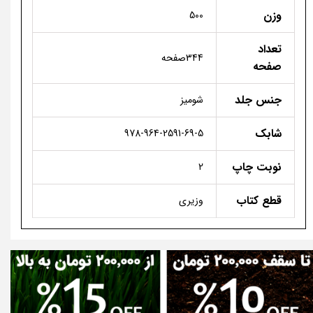
وزن
500
تعداد
344صفحه
صفحه
جنس جلد
شومیز
شابک
978-964-2591-69-5
نوبت چاپ
2
قطع کتاب
وزیری