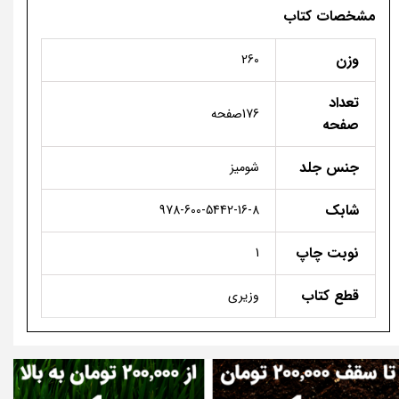
مشخصات کتاب
وزن
260
تعداد
176صفحه
صفحه
جنس جلد
شومیز
شابک
978-600-5442-16-8
نوبت چاپ
1
قطع کتاب
وزیری